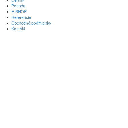
Cenník
Pohoda
E-SHOP
Referencie
Obchodné podmienky
Kontakt
Za
×
Prihlásiť
Meno
používateľa
Heslo
Pamätaj si ma
Prihlásiť
Ešte nemáte účet?