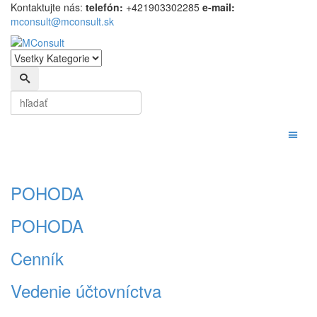
Kontaktujte nás:
t
elefón:
+421903302285
e-mail:
mconsult@mconsult.sk
Vyhľadať
Vyhľadať
Toggl
POHODA
POHODA
Cenník
Vedenie účtovníctva