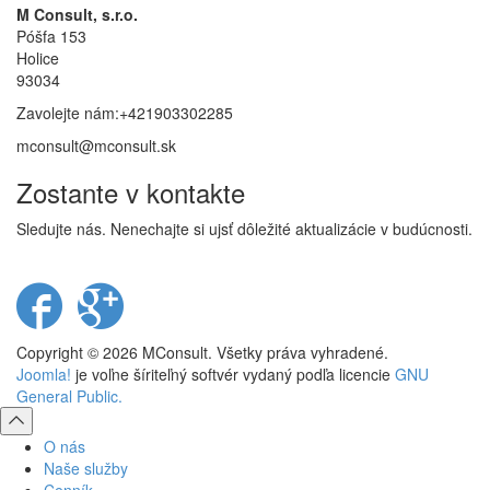
M Consult, s.r.o.
Póšfa 153
Holice
93034
Zavolejte nám:+421903302285
mconsult@mconsult.sk
Zostante v kontakte
Sledujte nás. Nenechajte si ujsť dôležité aktualizácie v budúcnosti.
Sledujte
Sledujte
nás
nás
na
na
Copyright © 2026 MConsult. Všetky práva vyhradené.
Facebook-
Google
Joomla!
je voľne šíriteľný softvér vydaný podľa licencie
GNU
u
Plus
General Public.
Prejdite
na
O nás
začiatok
Naše služby