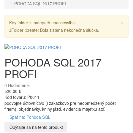
POHODA SQL 2017 PROFI
Zav
×
Varovanie
Key folder in safepath unaccessible
JFolder::create: Bola zistená nekonečná slučka.
POHODA SQL 2017
PROFI
0
Hodnotenie
520,00 €
Kód tovaru: P0011
podvojné účtovníctvo (i zakázkovo pre neobmedzený počet
firiem), objednávky, knihy jázd, evidencia majetku atď.
Späť na: Pohoda SQL
Opýtajte sa na tento produkt