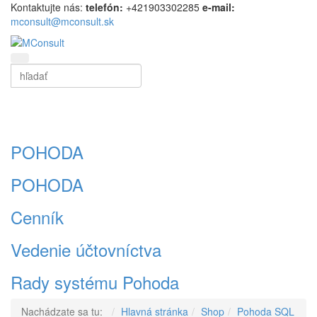
Kontaktujte nás:
t
elefón:
+421903302285
e-mail:
mconsult@mconsult.sk
Vyhľadať
Vyhľadať
Tog
POHODA
POHODA
Cenník
Vedenie účtovníctva
Rady systému Pohoda
Nachádzate sa tu:
Hlavná stránka
Shop
Pohoda SQL