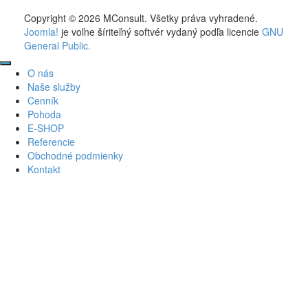
Sledujte
Sledujte
Copyright © 2026 MConsult. Všetky práva vyhradené.
nás
nás
Joomla!
je voľne šíriteľný softvér vydaný podľa licencie
GNU
na
na
General Public.
Facebook-
Google
u
Plus
Prejdite
O nás
na
Naše služby
začiatok
Cenník
Pohoda
E-SHOP
Referencie
Obchodné podmienky
Kontakt
Za
×
Prihlásiť
Meno
používateľa
Heslo
Pamätaj si ma