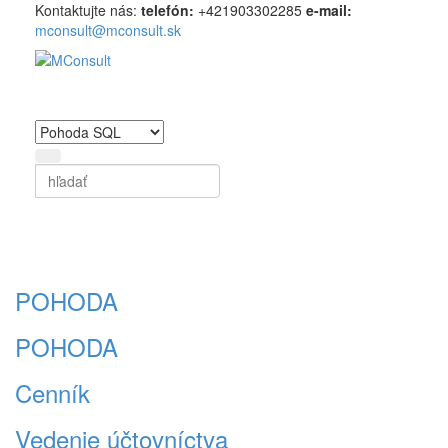
Kontaktujte nás:
t
elefón:
+421903302285
e-mail:
mconsult@mconsult.sk
Vyhľadať
Vyhľadať
Toggle
POHODA
POHODA
Cenník
Vedenie účtovníctva